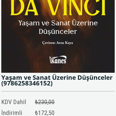
Yaşam ve Sanat Üzerine Düşünceler
(9786258346152)
KDV Dahil
₺230,00
İndirimli
₺172,50