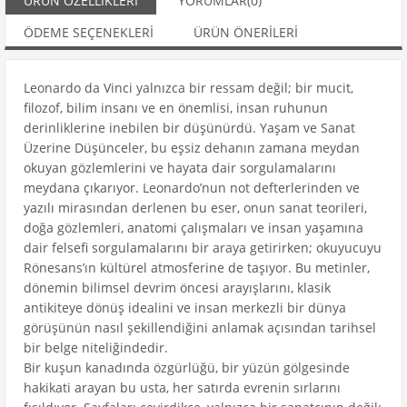
ÜRÜN ÖZELLIKLERI
YORUMLAR
(0)
ÖDEME SEÇENEKLERI
ÜRÜN ÖNERILERI
Leonardo da Vinci yalnızca bir ressam değil; bir mucit,
filozof, bilim insanı ve en önemlisi, insan ruhunun
derinliklerine inebilen bir düşünürdü. Yaşam ve Sanat
Üzerine Düşünceler, bu eşsiz dehanın zamana meydan
okuyan gözlemlerini ve hayata dair sorgulamalarını
meydana çıkarıyor. Leonardo’nun not defterlerinden ve
yazılı mirasından derlenen bu eser, onun sanat teorileri,
doğa gözlemleri, anatomi çalışmaları ve insan yaşamına
dair felsefi sorgulamalarını bir araya getirirken; okuyucuyu
Rönesans’ın kültürel atmosferine de taşıyor. Bu metinler,
dönemin bilimsel devrim öncesi arayışlarını, klasik
antikiteye dönüş idealini ve insan merkezli bir dünya
görüşünün nasıl şekillendiğini anlamak açısından tarihsel
bir belge niteliğindedir.
Bir kuşun kanadında özgürlüğü, bir yüzün gölgesinde
hakikati arayan bu usta, her satırda evrenin sırlarını