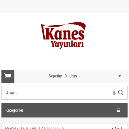
Sepetim
0
Ürün
Kategoriler
ANASAYFA
>
KİTAPLAR
>
FELSEFE
>