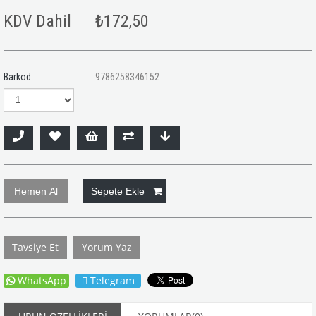
KDV Dahil
₺172,50
Barkod
9786258346152
Tavsiye Et
Yorum Yaz
WhatsApp
Telegram