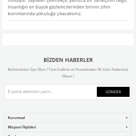
fısıldıyor. Sayfaları çevirdikçe, yalnızca bir sanatçının değil;
insanlığın en büyük gözlemcilerinden birinin zihin
kıvrımlarında yolculuğa çıkacaksınız.
BIZDEN HABERLER
Bültenimize Üye Olun ! Tüm İndirim ve Fırsatlardan İlk Sizin Haberiniz
Olsun !
GÖNDER
Kurumsal
Müşteri İlişkileri