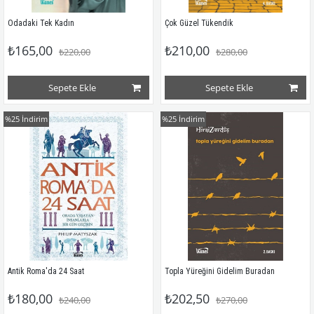
Odadaki Tek Kadın
Çok Güzel Tükendik
₺165,00
₺210,00
₺220,00
₺280,00
Sepete Ekle
Sepete Ekle
%25
İndirim
%25
İndirim
Antik Roma'da 24 Saat
Topla Yüreğini Gidelim Buradan
₺180,00
₺202,50
₺240,00
₺270,00