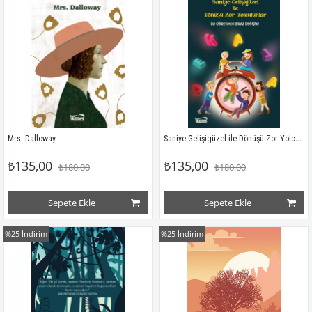
Saniye Gelişigüzel ile Dönüşü Zor Yolculuklar
Mrs. Dalloway
₺135,00
₺135,00
₺180,00
₺180,00
Sepete Ekle
Sepete Ekle
%25
İndirim
%25
İndirim