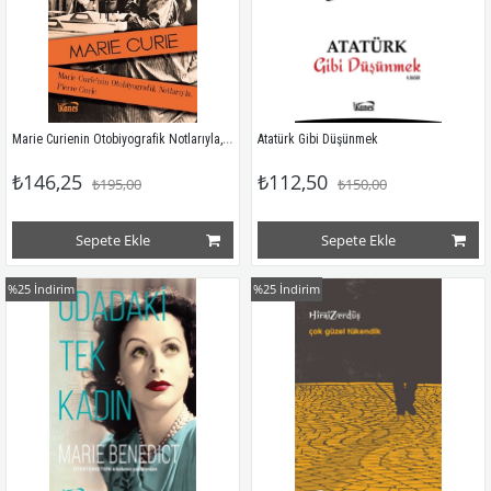
Marie Curienin Otobiyografik Notlarıyla, Pierre Curie
Atatürk Gibi Düşünmek
₺146,25
₺112,50
₺195,00
₺150,00
Sepete Ekle
Sepete Ekle
%25
İndirim
%25
İndirim