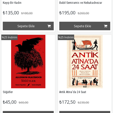
Kayıp Bir Kadın
Babil-Semiramis ve Nebukadnezar
₺135,00
₺195,00
₺180,00
₺260,00
Sepete Ekle
Sepete Ekle
%25
İndirim
%25
İndirim
Söğütler
Antik Atina'da 24 Saat
₺45,00
₺172,50
₺60,00
₺230,00