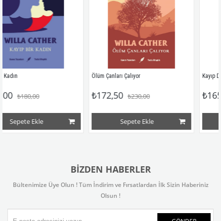
Ölüm Çanları Çalıyor
Kayıp Dünya
₺172,50
₺165,00
₺230,00
₺220,00
Sepete Ekle
Sepete Ekle
BIZDEN HABERLER
Bültenimize Üye Olun ! Tüm İndirim ve Fırsatlardan İlk Sizin Haberiniz
Olsun !