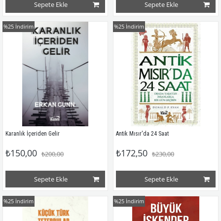
Sepete Ekle
Sepete Ekle
%25
İndirim
%25
İndirim
Karanlık İçeriden Gelir
Antik Mısır'da 24 Saat
₺150,00
₺172,50
₺200,00
₺230,00
Sepete Ekle
Sepete Ekle
%25
İndirim
%25
İndirim