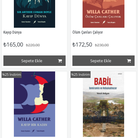
Kayıp Dünya
Ölüm Çanları Çalıyor
₺165,00
₺172,50
₺220,00
₺230,00
Sepete Ekle
Sepete Ekle
%25
İndirim
%25
İndirim