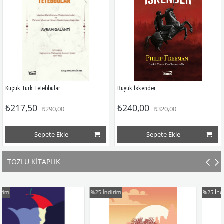
Küçük Türk Tetebbular
Büyük İskender
₺217,50
₺240,00
₺290,00
₺320,00
Sepete Ekle
Sepete Ekle
TOZLU KİTAPLIK
%25
İndirim
%25
İndirim