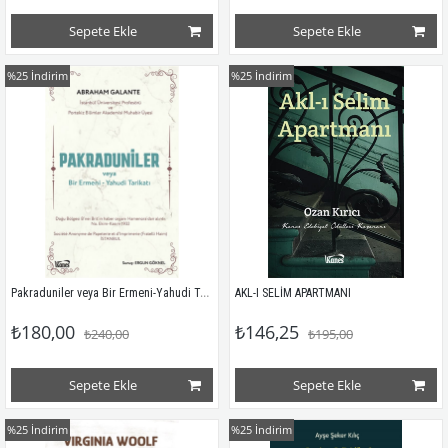
Sepete Ekle
Sepete Ekle
%25
İndirim
%25
İndirim
Pakraduniler veya Bir Ermeni-Yahudi Tarikatı
AKL-I SELİM APARTMANI
₺180,00
₺146,25
₺240,00
₺195,00
Sepete Ekle
Sepete Ekle
%25
İndirim
%25
İndirim