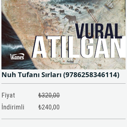
Nuh Tufanı Sırları
(9786258346114)
Fiyat
₺320,00
İndirimli
₺240,00