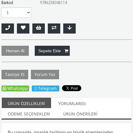
Barkod
9786258346114
Tavsiye Et
Yorum Yaz
WhatsApp
Telegram
ÜRÜN ÖZELLIKLERI
YORUMLAR
(0)
ÖDEME SEÇENEKLERI
ÜRÜN ÖNERILERI
Bu romanda, insanlık tarihinin en büyük gizemlerinden