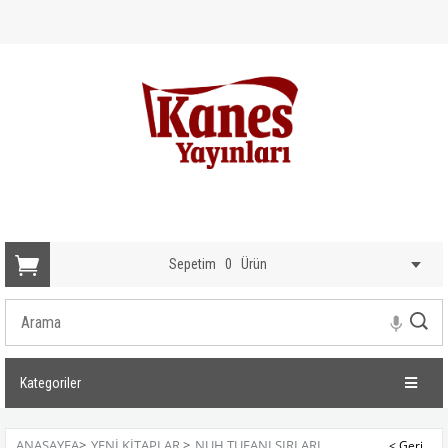
Sepetim
0
Ürün
Kategoriler
ANASAYFA
>
YENI KITAPLAR
>
NUH TUFANI SIRLARI