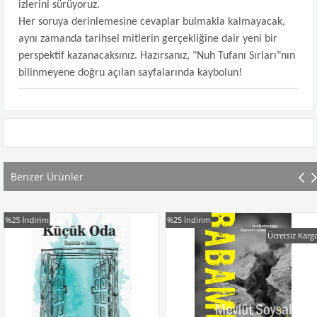
izlerini sürüyoruz.
Her soruya derinlemesine cevaplar bulmakla kalmayacak,
aynı zamanda tarihsel mitlerin gerçekliğine dair yeni bir
perspektif kazanacaksınız. Hazırsanız, "Nuh Tufanı Sırları"nın
bilinmeyene doğru açılan sayfalarında kaybolun!
Benzer Ürünler
dirim
%25
İndirim
%25
Ücretsiz Kargo