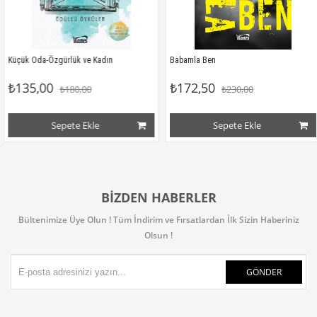
 Oda-Özgürlük ve Kadın
Babamla Ben
Bes
5,00
₺172,50
₺1
₺180,00
₺230,00
Sepete Ekle
Sepete Ekle
BIZDEN HABERLER
Bültenimize Üye Olun ! Tüm İndirim ve Fırsatlardan İlk Sizin Haberiniz
Olsun !
GÖNDER