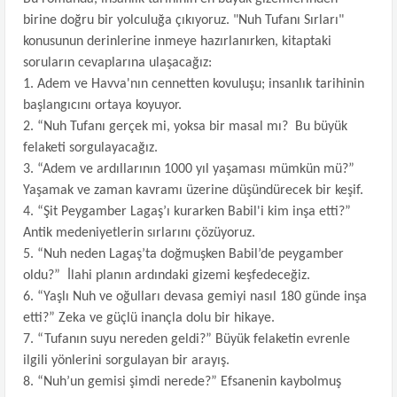
birine doğru bir yolculuğa çıkıyoruz. "Nuh Tufanı Sırları"
konusunun derinlerine inmeye hazırlanırken, kitaptaki
soruların cevaplarına ulaşacağız:
1.
Adem ve Havva'nın cennetten kovuluşu; insanlık tarihinin
başlangıcını ortaya koyuyor.
2.
“Nuh Tufanı gerçek mi, yoksa bir masal mı? Bu büyük
felaketi sorgulayacağız.
3.
“Adem ve ardıllarının 1000 yıl yaşaması mümkün mü?”
Yaşamak ve zaman kavramı üzerine düşündürecek bir keşif.
4.
“Şit Peygamber Lagaş’ı kurarken Babil'i kim inşa etti?”
Antik medeniyetlerin sırlarını çözüyoruz.
5.
“Nuh neden Lagaş’ta doğmuşken Babil’de peygamber
oldu?” İlahi planın ardındaki gizemi keşfedeceğiz.
6.
“Yaşlı Nuh ve oğulları devasa gemiyi nasıl 180 günde inşa
etti?” Zeka ve güçlü inançla dolu bir hikaye.
7.
“Tufanın suyu nereden geldi?” Büyük felaketin evrenle
ilgili yönlerini sorgulayan bir arayış.
8.
“Nuh’un gemisi şimdi nerede?” Efsanenin kaybolmuş