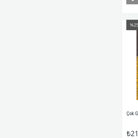
%2
Çok G
₺21