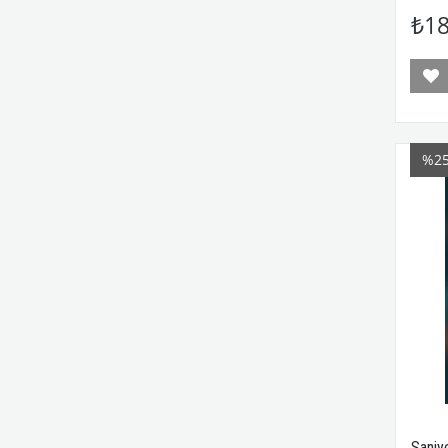
₺18
%2
Saniye