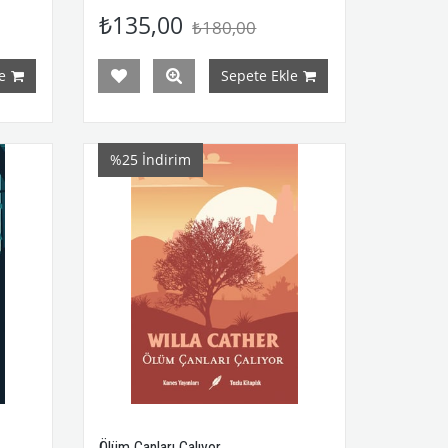
₺135,00
₺180,00
e
Sepete Ekle
%25
İndirim
Ölüm Çanları Çalıyor