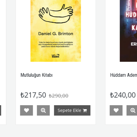
n Kitabı
Hüddam Adem ve Kayıp Köy
,50
₺240,00
₺290,00
₺320,00
Sepete Ekle
Sepete Ekle