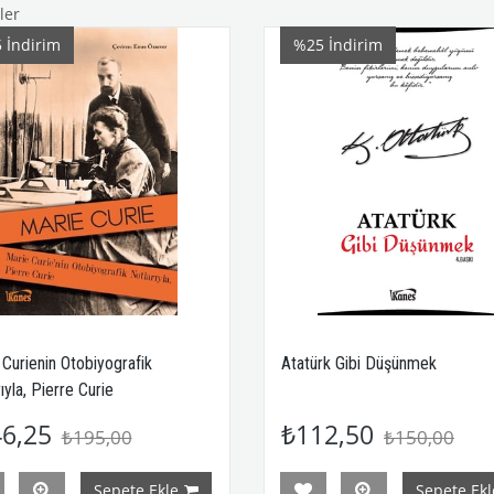
ler
5
İndirim
%25
İndirim
Curienin Otobiyografik
Atatürk Gibi Düşünmek
ıyla, Pierre Curie
6,25
₺112,50
₺195,00
₺150,00
Sepete Ekle
Sepete Ekl