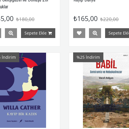
uklar
5,00
₺165,00
₺180,00
₺220,00
Sepete Ekle
Sepete Ekl
5
İndirim
%25
İndirim