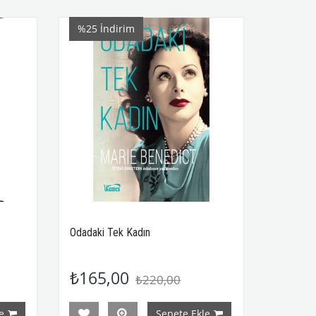
%25
İndirim
Odadaki Tek Kadın
₺165,00
₺220,00
e
Sepete Ekle