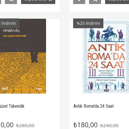
5
İndirim
%25
İndirim
üzel Tükendik
Antik Roma'da 24 Saat
0,00
₺180,00
₺280,00
₺240,00