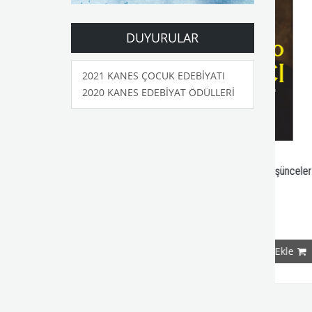
DUYURULAR
2021 KANES ÇOCUK EDEBİYATI
2020 KANES EDEBİYAT ÖDÜLLERİ
Yaşam ve Sanat Üzerine Düşünceler
Mutluluğu
₺172,50
₺217
₺230,00
e
Sepete Ekle