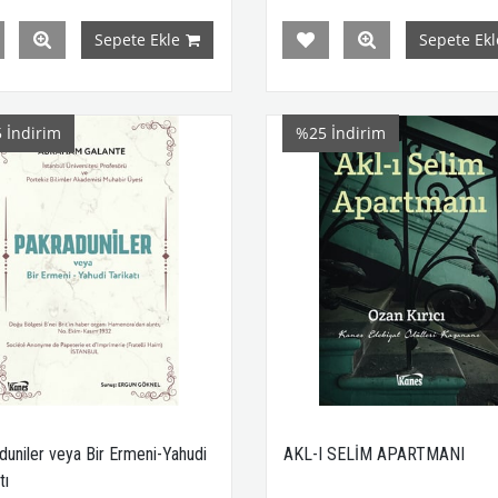
Sepete Ekle
Sepete Ekl
5
İndirim
%25
İndirim
duniler veya Bir Ermeni-Yahudi
AKL-I SELİM APARTMANI
tı