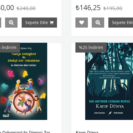
0,00
₺146,25
₺240,00
₺195,00
Sepete Ekle
Sepete Ekl
5
İndirim
%25
İndirim
 Gelişigüzel ile Dönüşü Zor
Kayıp Dünya