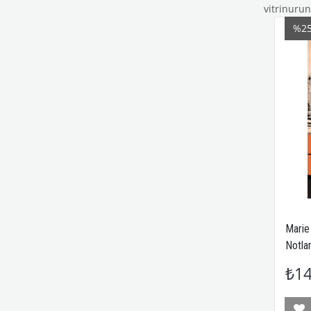
vitrinurun
%2
Marie 
Notlar
₺14