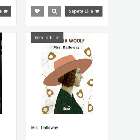
e
Sepete Ekle
%25
İndirim
Mrs. Dalloway