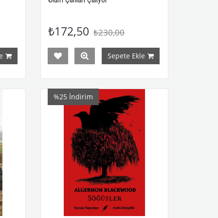
₺172,50
₺230,00
e
Sepete Ekle
%25
İndirim