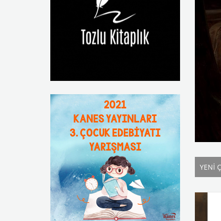
YENİ 
%25
İndirim
%25
İn