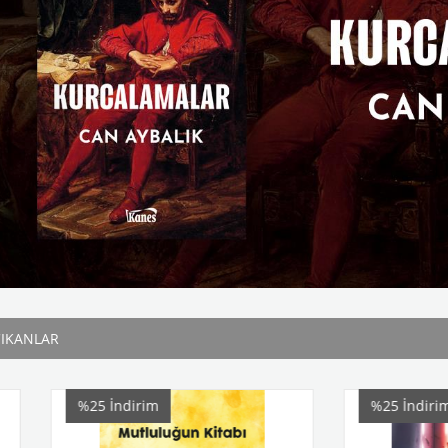
ÇIKANLAR
dirim
%25
İndirim