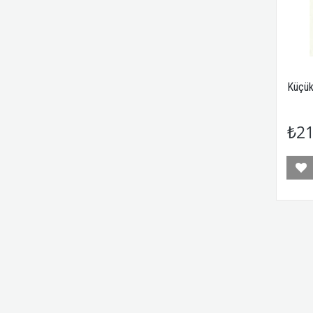
Küçük
₺21