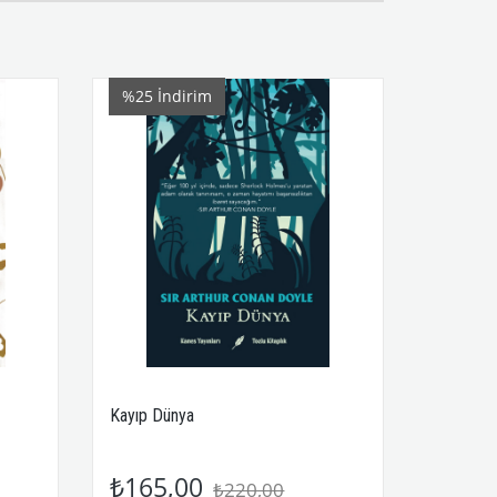
%25
İndirim
Kayıp Dünya
₺165,00
₺220,00