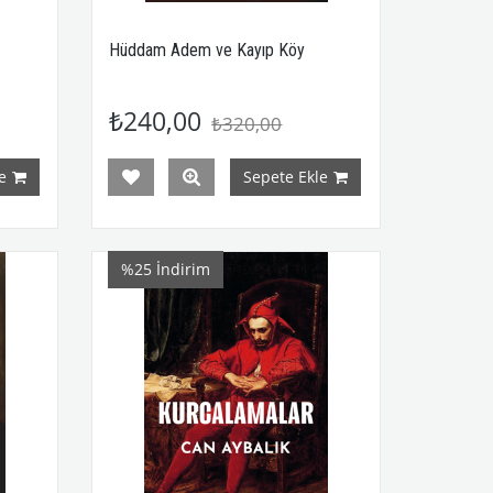
Hüddam Adem ve Kayıp Köy
₺240,00
₺320,00
e
Sepete Ekle
%25
İndirim