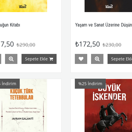
uğun Kitabı
Yaşam ve Sanat Üzerine Düşün
7,50
₺172,50
₺290,00
₺230,00
Sepete Ekle
Sepete Ekl
5
İndirim
%25
İndirim