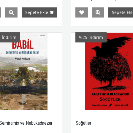
Sepete Ekle
Sepete Ekl
5
İndirim
%25
İndirim
-Semiramis ve Nebukadnezar
Söğütler