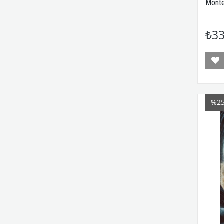
Monte
₺33
%2