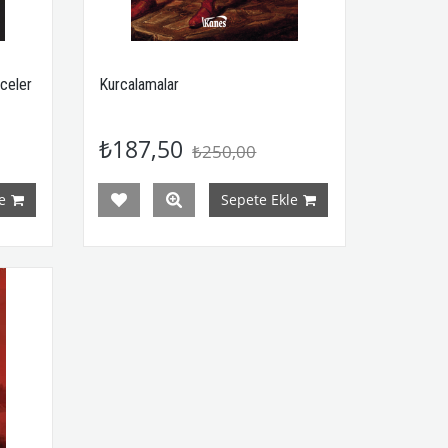
celer
Kurcalamalar
₺187,50
₺250,00
e
Sepete Ekle