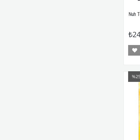
Nuh Tu
₺24
%2