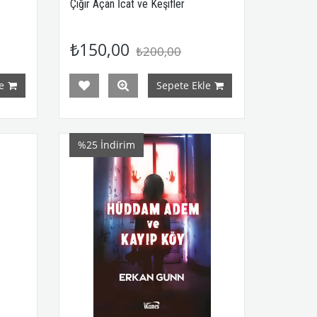
Çığır Açan İcat ve Keşifler
₺150,00
₺200,00
e
Sepete Ekle
%25
İndirim