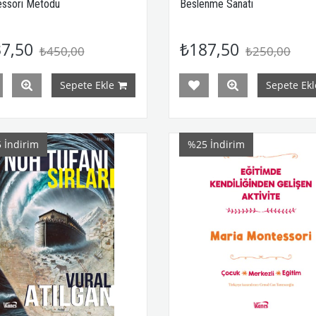
ssori Metodu
Beslenme Sanatı
7,50
₺187,50
₺450,00
₺250,00
Sepete Ekle
Sepete Ekl
5
İndirim
%25
İndirim