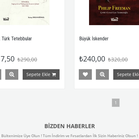
 Türk Tetebbular
Büyük İskender
7,50
₺240,00
₺290,00
₺320,00
Sepete Ekle
Sepete Ekl
1
BIZDEN HABERLER
Bültenimize Üye Olun ! Tüm İndirim ve Fırsatlardan İlk Sizin Haberiniz Olsun !