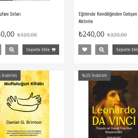
fanı Sırları
Eğitimde Kendiliğinden Gelişen
Aktivite
0,00
₺240,00
₺320,00
₺320,00
Sepete Ekle
Sepete Ekl
5
İndirim
%25
İndirim