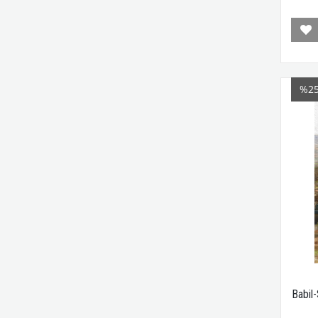
%2
Babil