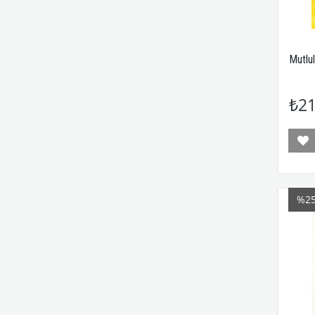
Mutlul
₺21
%2