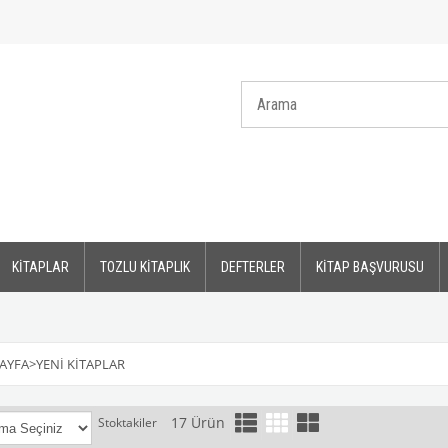
KİTAPLAR
TOZLU KİTAPLIK
DEFTERLER
KİTAP BAŞVURUSU
AYFA
>
YENI KITAPLAR
17 Ürün
Stoktakiler