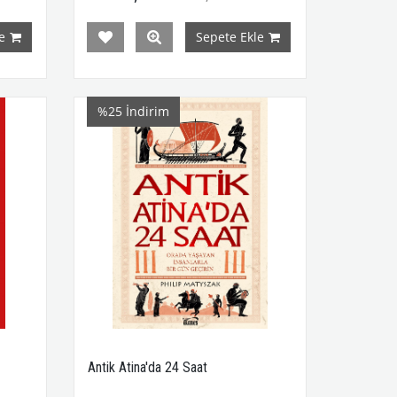
e
Sepete Ekle
%25
İndirim
Antik Atina'da 24 Saat