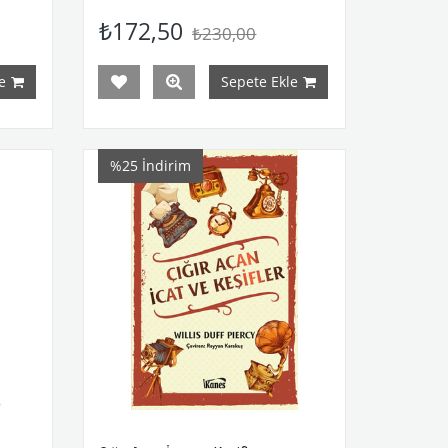
₺172,50
₺230,00
e
Sepete Ekle
%25
İndirim