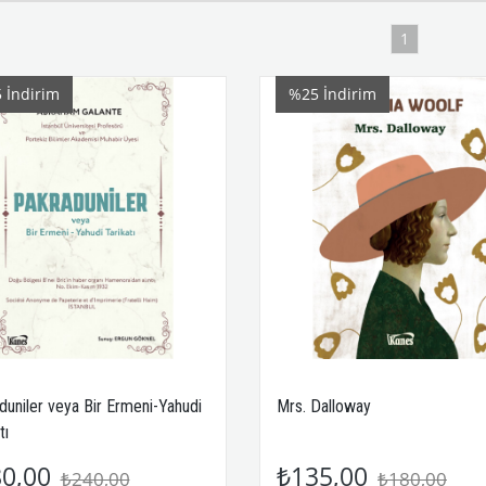
1
5
İndirim
%25
İndirim
duniler veya Bir Ermeni-Yahudi
Mrs. Dalloway
tı
0,00
₺135,00
₺240,00
₺180,00