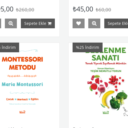
5,00
₺45,00
₺260,00
₺60,00
Sepete Ekle
Sepete Ekl
5
İndirim
%25
İndirim